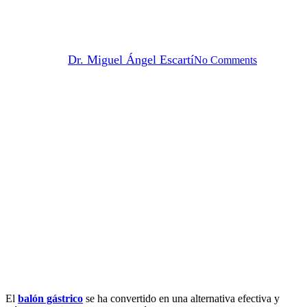
Técnica endoscópica para
balón gástrico
By
Dr. Miguel Ángel Escartí
No Comments
El
balón gástrico
se ha convertido en una alternativa efectiva y