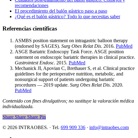
recomendaciones
El procedimiento del balón gástrico paso a paso
¿Qué es el balón gástrico? Todo lo que necesitas saber
Referencias científicas
ASMBS position statement on intragastric balloon therapy
(endorsed by SAGES).
Surg Obes Relat Dis
. 2016.
PubMed
ASGE Bariatric Endoscopy Task Force. ASGE position
statement on endoscopic bariatric therapies in clinical practice.
Gastrointest Endosc
. 2015.
PubMed
Mechanick JI, Apovian C, Brethauer S, et al. Clinical practice
guidelines for the perioperative nutrition, metabolic, and
nonsurgical support of patients undergoing bariatric
procedures — 2019 update.
Surg Obes Relat Dis
. 2020.
PubMed
Contenido con fines divulgativos; no sustituye la valoración médica
individualizada.
Share
Share
Share
Pin
© 2026 INTRAOBES. · Tel.
699 909 336
·
info@intraobes.com
x-