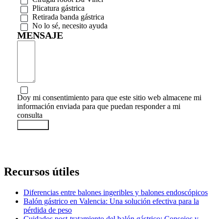
Plicatura gástrica
Retirada banda gástrica
No lo sé, necesito ayuda
MENSAJE
Doy mi consentimiento para que este sitio web almacene mi
información enviada para que puedan responder a mi
consulta
ENVIAR
Recursos útiles
Diferencias entre balones ingeribles y balones endoscópicos
Balón gástrico en Valencia: Una solución efectiva para la
pérdida de peso
Cuidados post-tratamiento del balón gástrico: Consejos y