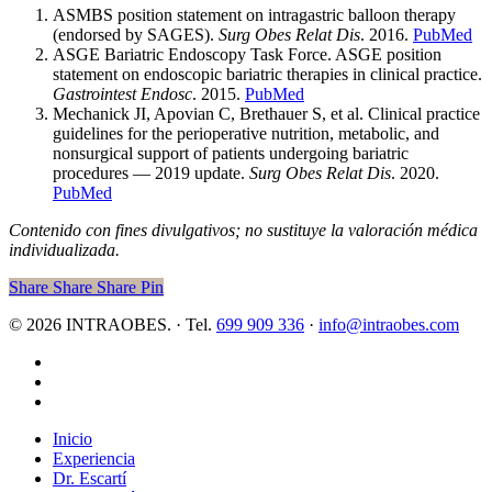
ASMBS position statement on intragastric balloon therapy
(endorsed by SAGES).
Surg Obes Relat Dis
. 2016.
PubMed
ASGE Bariatric Endoscopy Task Force. ASGE position
statement on endoscopic bariatric therapies in clinical practice.
Gastrointest Endosc
. 2015.
PubMed
Mechanick JI, Apovian C, Brethauer S, et al. Clinical practice
guidelines for the perioperative nutrition, metabolic, and
nonsurgical support of patients undergoing bariatric
procedures — 2019 update.
Surg Obes Relat Dis
. 2020.
PubMed
Contenido con fines divulgativos; no sustituye la valoración médica
individualizada.
Share
Share
Share
Pin
© 2026 INTRAOBES. · Tel.
699 909 336
·
info@intraobes.com
x-
twitter
facebook
instagram
Close
Inicio
Menu
Experiencia
Dr. Escartí