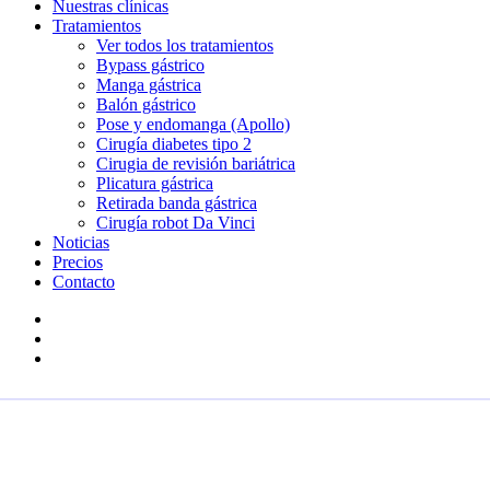
Nuestras clínicas
Tratamientos
Ver todos los tratamientos
Bypass gástrico
Manga gástrica
Balón gástrico
Pose y endomanga (Apollo)
Cirugía diabetes tipo 2
Cirugia de revisión bariátrica
Plicatura gástrica
Retirada banda gástrica
Cirugía robot Da Vinci
Noticias
Precios
Contacto
x-
twitter
facebook
instagram