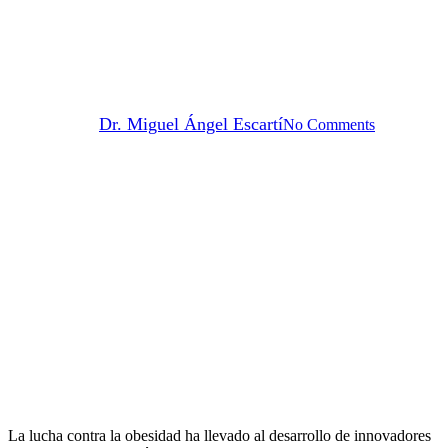
Diferencias entre balones
ingeribles y balones
endoscópicos
By
Dr. Miguel Ángel Escartí
No Comments
La lucha contra la obesidad ha llevado al desarrollo de innovadores