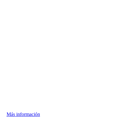
Tratamiento
de
la
obesidad
diabetes
Más información