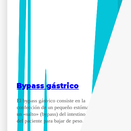
Bypass gástrico
El bypass gástrico consiste en la
confección de un pequeño estómago y de
un «salto» (bypass) del intestino delgado
del paciente para bajar de peso.