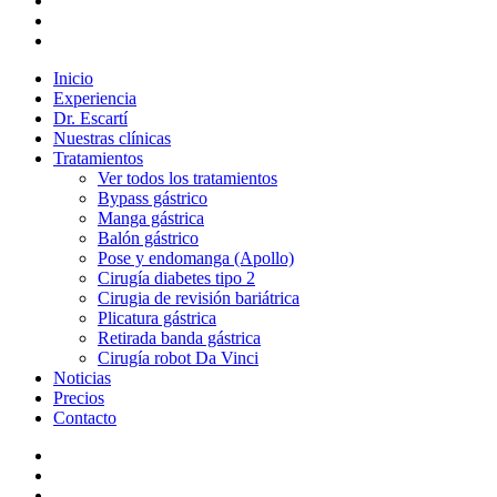
twitter
facebook
instagram
Close
Inicio
Menu
Experiencia
Dr. Escartí
Nuestras clínicas
Tratamientos
Ver todos los tratamientos
Bypass gástrico
Manga gástrica
Balón gástrico
Pose y endomanga (Apollo)
Cirugía diabetes tipo 2
Cirugia de revisión bariátrica
Plicatura gástrica
Retirada banda gástrica
Cirugía robot Da Vinci
Noticias
Precios
Contacto
x-
twitter
facebook
instagram