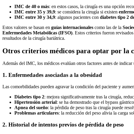
IMC de 40 o más
: en estos casos, la cirugía es una opción re
IMC entre 35 y 39,9
: se considera la cirugía si existen
enferme
IMC entre 30 y 34,9
: algunos pacientes con
diabetes tipo 2 de
Estos valores se basan en
guías internacionales
como las de la
Socie
Enfermedades Metabólicas (IFSO)
. Estos criterios fueron revisad
resultados de la cirugía bariátrica.
Otros criterios médicos para optar por la 
Además del IMC, los médicos evalúan otros factores antes de indicar 
1. Enfermedades asociadas a la obesidad
Las comorbilidades pueden agravar la condición del paciente y aumenta
Diabetes tipo 2
: mejora significativamente tras la cirugía, re
Hipertensión arterial
: se ha demostrado que el bypass gástric
Apnea del sueño
: la pérdida de peso tras la cirugía puede reso
Problemas articulares
: la reducción del peso alivia la carga s
2. Historial de intentos previos de pérdida de peso