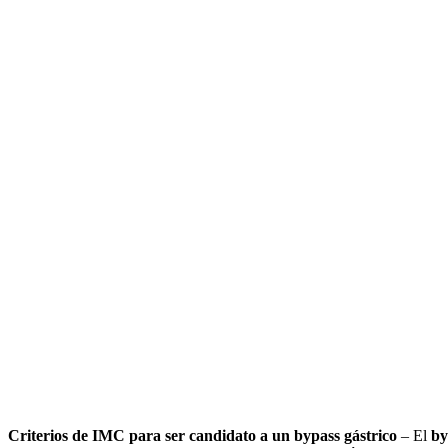
Criterios de IMC para ser can
Criterios de IMC para ser candidato a un bypass gástrico
– El
by