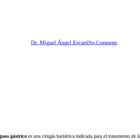
didato a un bypass gástrico: índ
para optar por la cirugía
By
Dr. Miguel Ángel Escartí
No Comments
pass gástrico
es una cirugía bariátrica indicada para el tratamiento de l