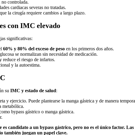
 no controlada.
ades cardiacas severas no tratadas.
 que la cirugía requiere cambios a largo plazo.
ntes con IMC elevado
as significativas:
el
60% y 80% del exceso de peso
en los primeros dos años.
 glucosa se normalizan sin necesidad de medicación.
y reduce el riesgo de infartos.
ional y la autoestima.
MC
gún su
IMC y estado de salud
:
ta y ejercicio. Puede plantearse la manga gástrica y de manera tempora
a metabólica.
como bypass gástrico o manga gástrica.
r.
es candidato a un bypass gástrico, pero no es el único factor. Las 
io también juegan un papel clave.