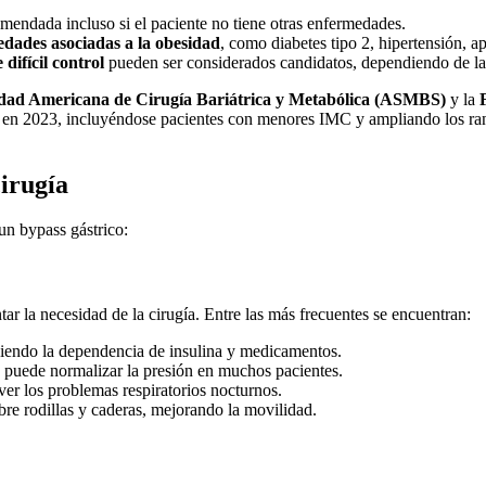
comendada incluso si el paciente no tiene otras enfermedades.
dades asociadas a la obesidad
, como diabetes tipo 2, hipertensión, a
 difícil control
pueden ser considerados candidatos, dependiendo de la
dad Americana de Cirugía Bariátrica y Metabólica (ASMBS)
y la
os en 2023, incluyéndose pacientes con menores IMC y ampliando los ran
cirugía
un bypass gástrico:
r la necesidad de la cirugía. Entre las más frecuentes se encuentran:
duciendo la dependencia de insulina y medicamentos.
o puede normalizar la presión en muchos pacientes.
lver los problemas respiratorios nocturnos.
obre rodillas y caderas, mejorando la movilidad.