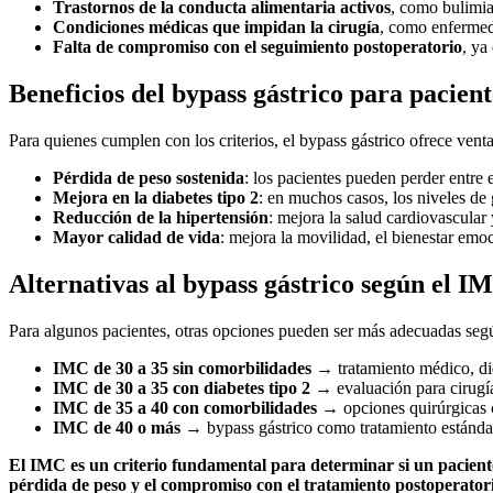
Trastornos de la conducta alimentaria activos
, como bulimia
Condiciones médicas que impidan la cirugía
, como enfermed
Falta de compromiso con el seguimiento postoperatorio
, ya
Beneficios del bypass gástrico para pacie
Para quienes cumplen con los criterios, el bypass gástrico ofrece ventaj
Pérdida de peso sostenida
: los pacientes pueden perder entre 
Mejora en la diabetes tipo 2
: en muchos casos, los niveles de
Reducción de la hipertensión
: mejora la salud cardiovascular 
Mayor calidad de vida
: mejora la movilidad, el bienestar emoc
Alternativas al bypass gástrico según el I
Para algunos pacientes, otras opciones pueden ser más adecuadas se
IMC de 30 a 35 sin comorbilidades
→ tratamiento médico, die
IMC de 30 a 35 con diabetes tipo 2
→ evaluación para cirugí
IMC de 35 a 40 con comorbilidades
→ opciones quirúrgicas 
IMC de 40 o más
→ bypass gástrico como tratamiento estánda
El IMC es un criterio fundamental para determinar si un paciente 
pérdida de peso y el compromiso con el tratamiento postoperator